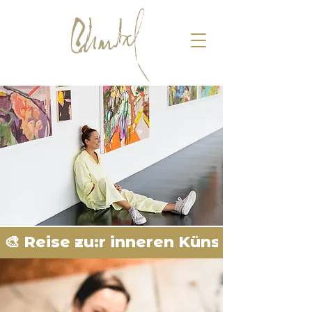
🎨 Reise zu:r inneren Künstler:in - St