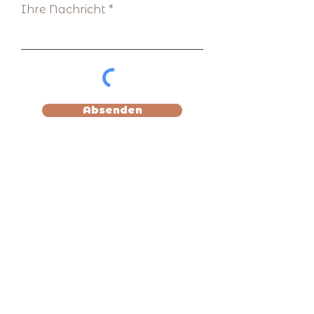
Ihre Nachricht
Absenden
Angebote
About
Reise zu:r inneren Künstler:in
Membership