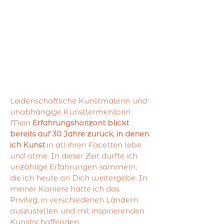
ausdrücken. Dazu brauchst Du
Zugang zu Deiner Schöpferquelle -
Deiner inneren Muse.
Auf dem
Weg dorthin begleite ich Dich
und gebe Dir alles weiter, was
ich auf meinem eigenen Weg
gelernt habe.
"
Leidenschaftliche Kunstmalerin und
unabhängige Künstlermentorin.
Mein
Erfahrungshorizont blickt
bereits auf 30 Jahre zurück, in denen
ich Kunst
in all ihren Facetten lebe
und atme. In dieser Zeit durfte ich
unzählige Erfahrungen sammeln,
die ich heute an Dich weitergebe. In
meiner Karriere hatte ich das
Privileg, in verschiedenen Ländern
auszustellen und mit inspirierenden
Kunstschaffenden