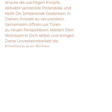
drücke die wichtigen Knöpfe,
aktiviere versteckte Potenziale und
helfe Dir, limitierende Gedanken, in
Deinen Antrieb zu verwandeln.
Gemeinsam öffnen wir Türen
zu neuen Perspektiven, stärken Dein
Vertrauen in Dich selbst und bringen
Deine Unverkennbarkeit als
Künstler:in zum Blühen,
so dass Dein Erfolg ein nächstes
Level erreicht.
Hier ein Blick in mein
Kunstschaffen
ansehen