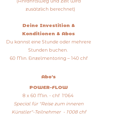
(Anfahrtsweg und Zeit wird
zusätzlich berechnet)
Deine Investition &
Konditionen & Abos
Du kannst eine Stunde oder mehrere
Stunden buchen.
60 Min. Einzelmentoring – 140 chf
Abo's
POWER-FLOW
8 x 60 Min.
- chf 1'064
Special für "Reise zum inneren
Künstler"-Teilnehmer - 1'008 chf