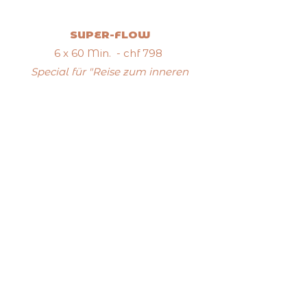
SUPER-FLOW
6 x 60 Min. - chf 798
Special für "Reise zum inneren
Künstler"-Teilnehmer - 756 chf
BIG-FLOW
4 x 60 Min. - chf 532
Special für "Reise zum inneren
Künstler"-Teilnehmer - 504 chf